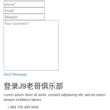
Send Message
登录J9老哥俱乐部
Lorem ipsum dolor sit amet, consect adipisicing elit, sed do eiusm
tempor incididunt labore
+ 894 703 499 3452