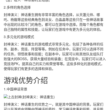
2.多样的角色选择
封神演义：神话重生拥有非常丰富的角色选择，从天蓬元帅、哪
吒、杨戬等这些经典角色到龙女、白晶晶等这些只在一些神话故事
中出现的比较冷门的角色，都可以在游戏中选择。而每个角色都有
自己独特的属性和技能，让玩家们在游戏中有更为多元化的体验。
3.多元化的游戏模式
封神演义：神话重生的游戏模式非常多元化，包括了各种各样的任
务、副本、竞技、阵营等等。例如在任务中，玩家们可以选择不同
的任务，领悟故事和技能；在副本中，玩家可以和其他队友组队打
败强大的BOSS，获得大量经验和装备；在竞技中，玩家们可以进入
竞技场PK，提高自己的实力和荣誉等等。这些多样化的游戏模式，
使得玩家们有更多的选择和体验。
游戏优势介绍
1.中国神话背景
封神演义：神话重生的优势之一，就是其中国神话的背景。玩家们
可以在游戏中领略中国神话的奇妙，学习神话故事和技能，并且能