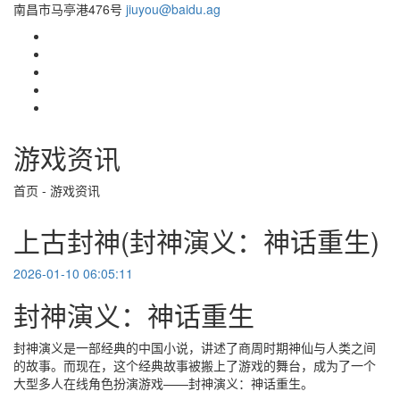
南昌市马亭港476号
jiuyou@baidu.ag
游戏资讯
首页 - 游戏资讯
上古封神(封神演义：神话重生)
2026-01-10 06:05:11
封神演义：神话重生
封神演义是一部经典的中国小说，讲述了商周时期神仙与人类之间
的故事。而现在，这个经典故事被搬上了游戏的舞台，成为了一个
大型多人在线角色扮演游戏——封神演义：神话重生。