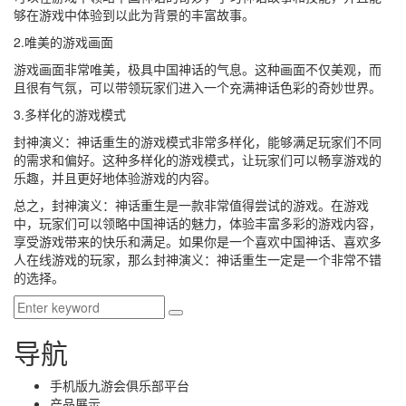
够在游戏中体验到以此为背景的丰富故事。
2.唯美的游戏画面
游戏画面非常唯美，极具中国神话的气息。这种画面不仅美观，而
且很有气氛，可以带领玩家们进入一个充满神话色彩的奇妙世界。
3.多样化的游戏模式
封神演义：神话重生的游戏模式非常多样化，能够满足玩家们不同
的需求和偏好。这种多样化的游戏模式，让玩家们可以畅享游戏的
乐趣，并且更好地体验游戏的内容。
总之，封神演义：神话重生是一款非常值得尝试的游戏。在游戏
中，玩家们可以领略中国神话的魅力，体验丰富多彩的游戏内容，
享受游戏带来的快乐和满足。如果你是一个喜欢中国神话、喜欢多
人在线游戏的玩家，那么封神演义：神话重生一定是一个非常不错
的选择。
导航
手机版九游会俱乐部平台
产品展示