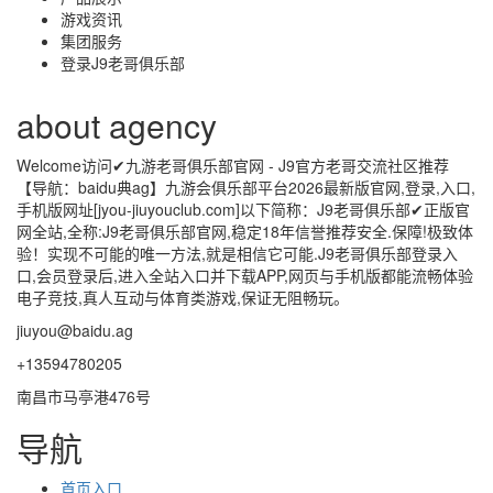
游戏资讯
集团服务
登录J9老哥俱乐部
about agency
Welcome访问✔九游老哥俱乐部官网 - J9官方老哥交流社区推荐
【导航：baidu典ag】九游会俱乐部平台2026最新版官网,登录,入口,
手机版网址[jyou-jiuyouclub.com]以下简称：J9老哥俱乐部✔正版官
网全站,全称:J9老哥俱乐部官网,稳定18年信誉推荐安全.保障!极致体
验！实现不可能的唯一方法,就是相信它可能.J9老哥俱乐部登录入
口,会员登录后,进入全站入口并下载APP,网页与手机版都能流畅体验
电子竞技,真人互动与体育类游戏,保证无阻畅玩。
jiuyou@baidu.ag
+13594780205
南昌市马亭港476号
导航
首页入口