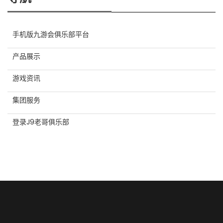
手机版九游会俱乐部平台
产品展示
游戏资讯
集团服务
登录J9老哥俱乐部