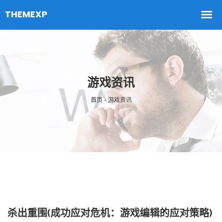
游戏资讯
首页 - 游戏资讯
杀出重围(成功应对危机：游戏编辑的应对策略)