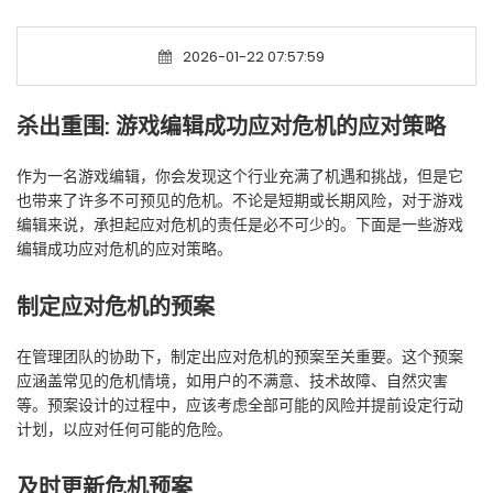
2026-01-22 07:57:59
杀出重围: 游戏编辑成功应对危机的应对策略
作为一名游戏编辑，你会发现这个行业充满了机遇和挑战，但是它
也带来了许多不可预见的危机。不论是短期或长期风险，对于游戏
编辑来说，承担起应对危机的责任是必不可少的。下面是一些游戏
编辑成功应对危机的应对策略。
制定应对危机的预案
在管理团队的协助下，制定出应对危机的预案至关重要。这个预案
应涵盖常见的危机情境，如用户的不满意、技术故障、自然灾害
等。预案设计的过程中，应该考虑全部可能的风险并提前设定行动
计划，以应对任何可能的危险。
及时更新危机预案