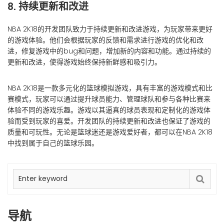
8. 持续更新和改进
NBA 2K18的开发团队致力于持续更新和改进游戏，为玩家带来更好
的游戏体验。他们会根据玩家的反馈和需求进行游戏的优化和改
进，修复游戏中的bug和问题，增加新的内容和功能。通过持续的
更新和改进，使得游戏始终保持新鲜感和吸引力。
NBA 2K18是一款多元化的篮球模拟游戏，具有丰富的游戏模式和比
赛模式，玩家可以通过提升球员能力、管理球队和参与各种比赛来
体验不同的游戏乐趣。游戏以其逼真的球员表现和定制化的游戏体
验而受到玩家的喜爱。开发团队的持续更新和改进也保证了游戏的
质量和可玩性。无论是篮球迷还是游戏爱好者，都可以在NBA 2K18
中找到属于自己的篮球乐园。
导航