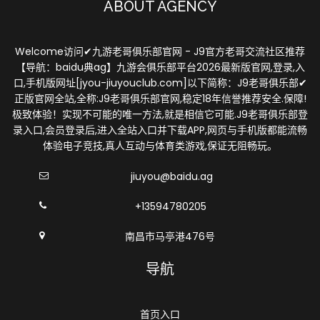
ABOUT AGENCY
Welcome访问✔九游老哥俱乐部官网 - J9官方老哥交流社区推荐
【导航：baidu典ag】九游会俱乐部平台2026最新版官网,登录,入
口,手机版网址[jyou-jiuyouclub.com]以下简称：J9老哥俱乐部✔
正版官网全站,全称:J9老哥俱乐部官网,稳定18年信誉推荐安全.保障!
极致体验！实现不可能的唯一方法,就是相信它可能.J9老哥俱乐部登
录入口,会员登录后,进入全站入口并下载APP,网页与手机版都能流畅
体验电子竞技,真人互动与体育类游戏,保证无阻畅玩。
jiuyou@baidu.ag
+13594780205
南昌市马亭港476号
导航
首页入口