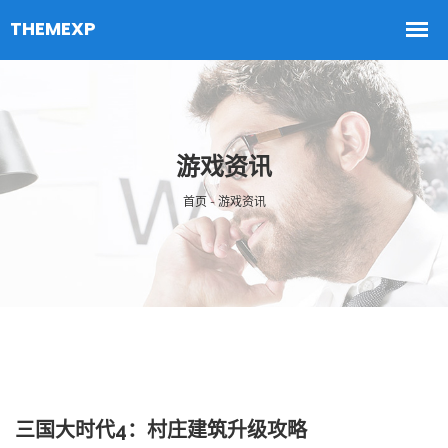
游戏资讯
首页 - 游戏资讯
三国大时代4：村庄建筑升级攻略