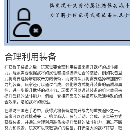
合理利用装备
在获得了装备之后，玩家需要合理利用装备来提升武将的战斗能
力。玩家需要根据武将的属性和技能选择适合的装备，例如攻击型
武将需要选择增加攻击力的装备，而防御型武将需要选择增加防御
力的装备。玩家还可以通过合成、强化等方式提升装备的品质和属
性，进一步提升武将的战斗力。玩家还可以通过装备的组合效果来
提升武将的战斗能力，例如一套相同品质的装备可以激活特殊的组
合效果，增加武将的属性。
在塔防三国志手游中，获得武将装备是提升战力的重要途径之一。
玩家可以通过挑战关卡、购买商店、参与活动、合成、交易等方式
获得装备，并通过合理利用装备来提升武将的战斗能力。通过不断
努力和探索，玩家可以获取更好的装备，打造强大的武将阵容，取