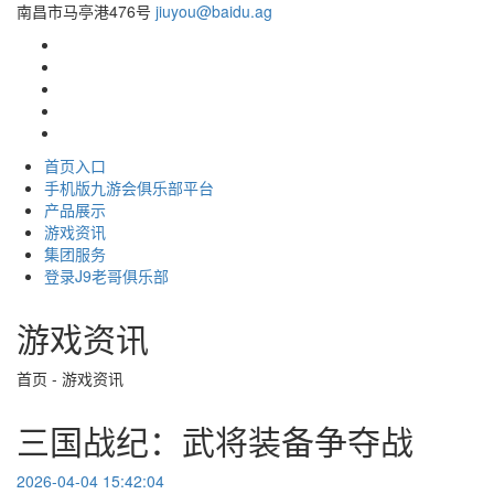
南昌市马亭港476号
jiuyou@baidu.ag
首页入口
手机版九游会俱乐部平台
产品展示
游戏资讯
集团服务
登录J9老哥俱乐部
游戏资讯
首页 - 游戏资讯
三国战纪：武将装备争夺战
2026-04-04 15:42:04