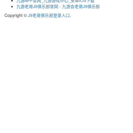
九游APP官网_九游游戏中心_安卓IOS下载
九游老哥J9俱乐部官网 - 九游会老哥J9俱乐部
Copyright ©
J9老哥俱乐部登录入口
.