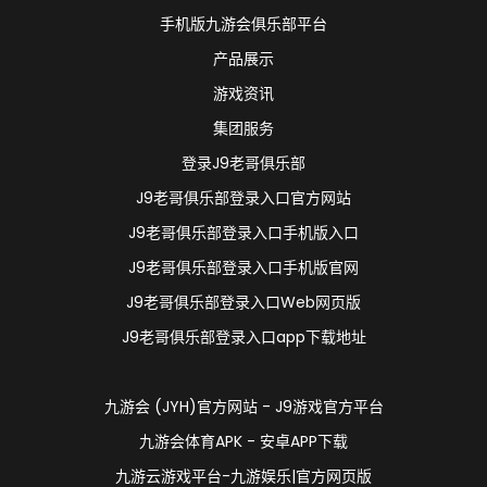
手机版九游会俱乐部平台
产品展示
游戏资讯
集团服务
登录J9老哥俱乐部
J9老哥俱乐部登录入口官方网站
J9老哥俱乐部登录入口手机版入口
J9老哥俱乐部登录入口手机版官网
J9老哥俱乐部登录入口Web网页版
J9老哥俱乐部登录入口app下载地址
九游会 (JYH)官方网站 - J9游戏官方平台
九游会体育APK - 安卓APP下载
九游云游戏平台-九游娱乐|官方网页版