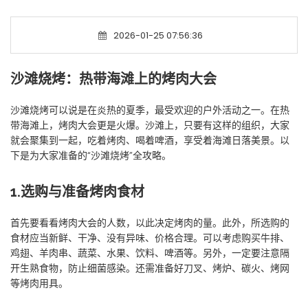
2026-01-25 07:56:36
沙滩烧烤：热带海滩上的烤肉大会
沙滩烧烤可以说是在炎热的夏季，最受欢迎的户外活动之一。在热
带海滩上，烤肉大会更是火爆。沙滩上，只要有这样的组织，大家
就会聚集到一起，吃着烤肉、喝着啤酒，享受着海滩日落美景。以
下是为大家准备的“沙滩烧烤”全攻略。
1.选购与准备烤肉食材
首先要看看烤肉大会的人数，以此决定烤肉的量。此外，所选购的
食材应当新鲜、干净、没有异味、价格合理。可以考虑购买牛排、
鸡翅、羊肉串、蔬菜、水果、饮料、啤酒等。另外，一定要注意隔
开生熟食物，防止细菌感染。还需准备好刀叉、烤炉、碳火、烤网
等烤肉用具。