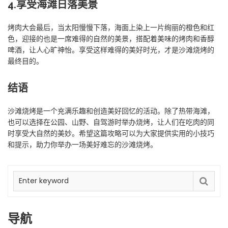
4.享受海滩日落美景
烤肉大会最后，当太阳慢慢下落，海面上染上一片绚丽的橙色和红
色，迎接的也是一席难得的自然的美景，搭配着美味的烤肉和香醇
啤酒，让人心旷神怡。享受这样难得的美好时光，才是沙滩烧烤的
最终目的。
结语
沙滩烧烤是一个充满乐趣和创造美好回忆的活动。除了热带海滩，
也可以选择在公园、山野、自驾游时举办烧烤，让人们在吃肉的同
时享受大自然的美妙。希望这篇攻略可以为大家提供实用的小技巧
和提示，助力你举办一场美好难忘的沙滩烧烤。
导航