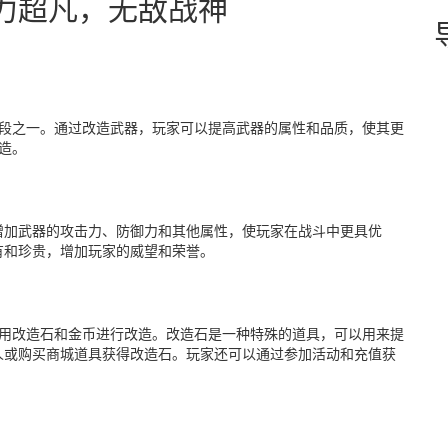
力超凡，无敌战神
手段之一。通过改造武器，玩家可以提高武器的属性和品质，使其更
造。
增加武器的攻击力、防御力和其他属性，使玩家在战斗中更具优
有和珍贵，增加玩家的威望和荣誉。
使用改造石和金币进行改造。改造石是一种特殊的道具，可以用来提
人或购买商城道具获得改造石。玩家还可以通过参加活动和充值获