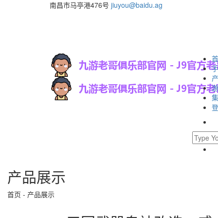
南昌市马亭港476号
jiuyou@baidu.ag
登
产品展示
首页 - 产品展示